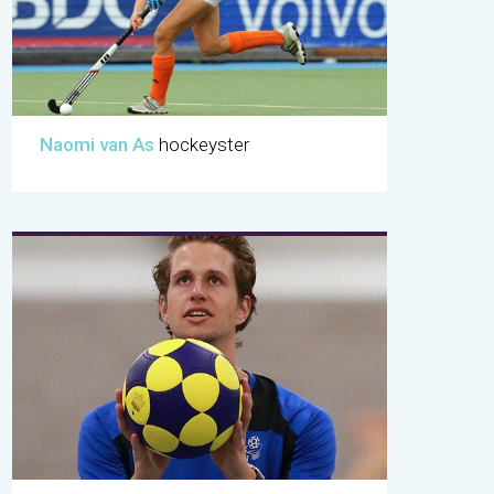
Naomi van As
hockeyster